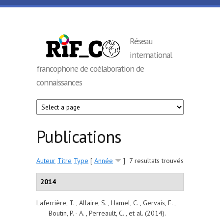
Aller au contenu principal
RIF_CO
Réseau
international
francophone de coélaboration de
connaissances
Publications
Auteur
Titre
Type
[
Année
]
7 resultats trouvés
2014
Laferrière, T. , Allaire, S. , Hamel, C. , Gervais, F. ,
Boutin, P. - A. , Perreault, C. , et al.
(2014).