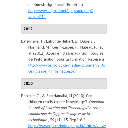
du Knowledge Forum. Repéré à
http://www.adjectif.net/spip/spip.php?
article234
2012
Laferrière, T. , Labonté-Hubert, É. , Dubé, J. ,
Normand, M. , Gérin-Lajoie, F. , Huteau, F. , et
al. (2012). Accès en classe aux technologies
de l'information pour la formation. Repéré à
http://www.cefrio.qc.ca/media/uploader/2_Ac
ces_classe_TI_formation.pdf
2010
Bereiter, C., & Scardamalia, M.(2010). Can
children really create knowledge?.
Canadian
Journal of Learning and Technology/La revue
canadienne de l’apprentissage et de la
technologie
,
36
(11), 15. Repéré à
https://www.cjlt.ca/index.php/cjlt/article/view/