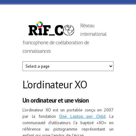
Aller au contenu principal
RIF_CO
Réseau
international
francophone de coélaboration de
connaissances
L'ordinateur XO
Un ordinateur et une vision
L'ordinateur XO est un portable conçu en 2007
par la fondation
One Laptop per Child
. La
communauté d'utilisateurs l'a baptisé «XO» en
référence au pictogramme représentant un
enfant qui orne l’endos de l'écran.